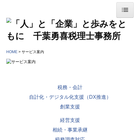
HOME
事務所案内
HOME
事務所概要
サービス案内
経営理念
当事務所の特長
税務・会計
サービス案内
自計化・デジタル化支援（DX推進）
創業支援
当事務所のお客様
経営支援
株式会社 かとう精肉店さま
相続・事業承継
まつもりこどもえん さま
税務調査対応