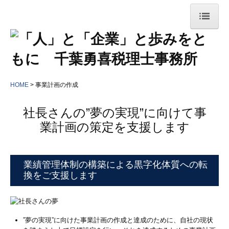
HOME
事務所案内
HOME
事務所概要
事業計画の作成
経営理念
社長さんの”夢の実現”に向けて事
業計画の策定を支援します
当事務所の特長
サービス案内
業績管理体制の構築による黒字化体質への転
当事務所のお客様
換をご支援します
株式会社 かとう精肉店さま
まつもりこどもえん さま
”夢の実現”に向けた事業計画の作成と達成のために、自社の現状